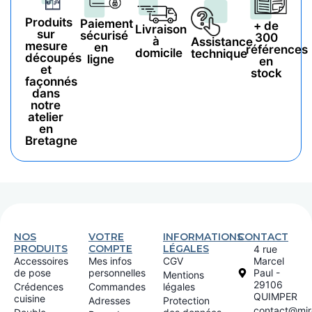
Produits
Paiement
+ de
Livraison
sur
sécurisé
300
à
Assistance
mesure
en
références
domicile
technique
découpés
ligne
en
et
stock
façonnés
dans
notre
atelier
en
Bretagne
NOS
VOTRE
INFORMATIONS
CONTACT
PRODUITS
COMPTE
LÉGALES
4 rue
Accessoires
Mes infos
CGV
Marcel
de pose
personnelles
Paul -
Mentions
29106
Crédences
Commandes
légales
QUIMPER
cuisine
Adresses
Protection
contact@miro