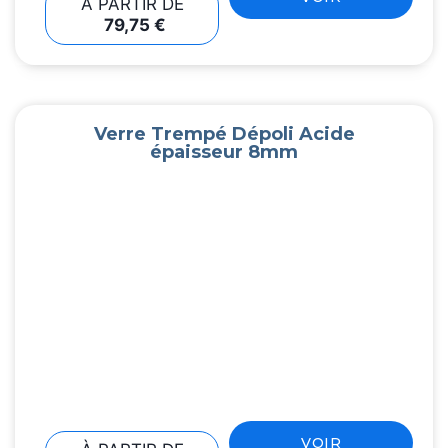
À PARTIR DE
79,75
€
Verre Trempé Dépoli Acide
épaisseur 8mm
VOIR