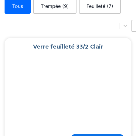
Catégories
Tous
Trempée
(9)
Feuilleté
(7)
T
T
Verre feuilleté 33/2 Clair