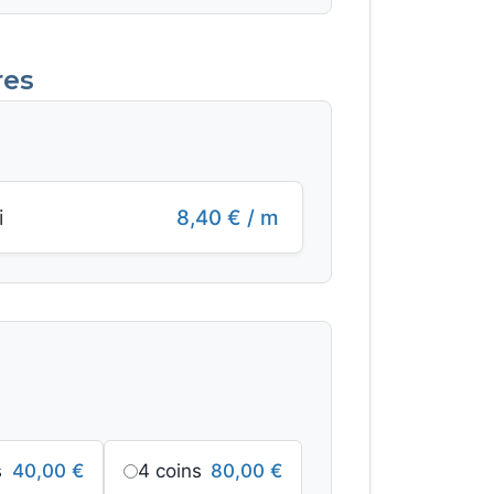
res
i
8,40
€
/ m
:
s
40,00
€
4 coins
80,00
€