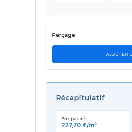
Perçage
AJOUTER 
Récapitulatif
Prix par m²:
227,70
€
/m²