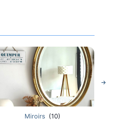
Miroirs
(
10
)
Plateau de p