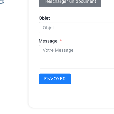
Télécharger un document
PER
Objet
Message
ENVOYER