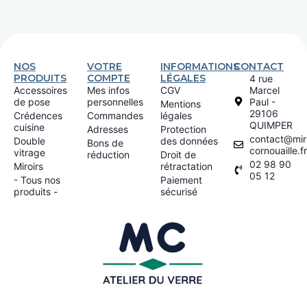
NOS
VOTRE
INFORMATIONS
CONTACT
PRODUITS
COMPTE
LÉGALES
4 rue
Accessoires
Mes infos
CGV
Marcel
de pose
personnelles
Paul -
Mentions
29106
Crédences
Commandes
légales
QUIMPER
cuisine
Adresses
Protection
contact@miro
Double
des données
Bons de
cornouaille.fr
vitrage
réduction
Droit de
02 98 90
Miroirs
rétractation
05 12
- Tous nos
Paiement
produits -
sécurisé