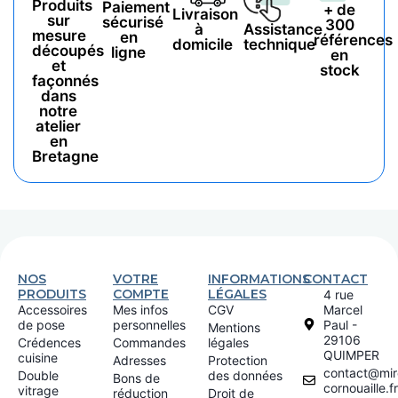
Produits
Paiement
+ de
Livraison
sur
sécurisé
300
à
Assistance
mesure
en
références
domicile
technique
découpés
ligne
en
et
stock
façonnés
dans
notre
atelier
en
Bretagne
NOS
VOTRE
INFORMATIONS
CONTACT
PRODUITS
COMPTE
LÉGALES
4 rue
Accessoires
Mes infos
CGV
Marcel
de pose
personnelles
Paul -
Mentions
29106
Crédences
Commandes
légales
QUIMPER
cuisine
Adresses
Protection
contact@miro
Double
des données
Bons de
cornouaille.fr
vitrage
réduction
Droit de