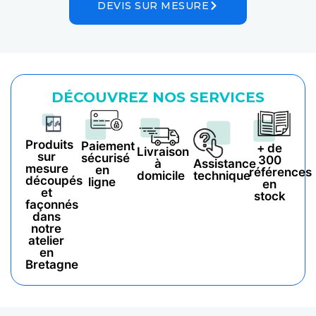
DEVIS SUR MESURE
DÉCOUVREZ NOS SERVICES
Produits
Paiement
+ de
Livraison
sur
sécurisé
300
à
Assistance
mesure
en
références
domicile
technique
découpés
ligne
en
et
stock
façonnés
dans
notre
atelier
en
Bretagne