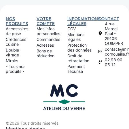
NOS
VOTRE
INFORMATIONS
CONTACT
PRODUITS
COMPTE
LÉGALES
4 rue
Accessoires
Mes infos
CGV
Marcel
de pose
personnelles
Paul -
Mentions
29106
Crédences
Commandes
légales
QUIMPER
cuisine
Adresses
Protection
contact@miro
Double
des données
Bons de
cornouaille.fr
vitrage
réduction
Droit de
02 98 90
Miroirs
rétractation
05 12
- Tous nos
Paiement
produits -
sécurisé
©2026 Tous droits réservés