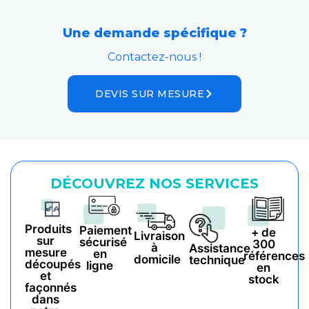
Une demande spécifique ?
Contactez-nous !
DEVIS SUR MESURE
DÉCOUVREZ NOS SERVICES
Produits
Paiement
+ de
Livraison
sur
sécurisé
300
à
Assistance
mesure
en
références
domicile
technique
découpés
ligne
en
et
stock
façonnés
dans