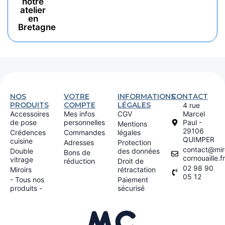
notre
atelier
en
Bretagne
NOS
VOTRE
INFORMATIONS
CONTACT
PRODUITS
COMPTE
LÉGALES
4 rue
Accessoires
Mes infos
CGV
Marcel
de pose
personnelles
Paul -
Mentions
29106
Crédences
Commandes
légales
QUIMPER
cuisine
Adresses
Protection
contact@miro
Double
des données
Bons de
cornouaille.fr
vitrage
réduction
Droit de
02 98 90
Miroirs
rétractation
05 12
- Tous nos
Paiement
produits -
sécurisé