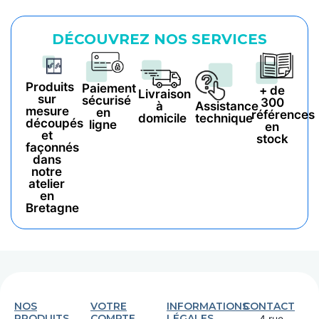
DÉCOUVREZ NOS SERVICES
Produits
Paiement
+ de
Livraison
sur
sécurisé
300
à
Assistance
mesure
en
références
domicile
technique
découpés
ligne
en
et
stock
façonnés
dans
notre
atelier
en
Bretagne
NOS
VOTRE
INFORMATIONS
CONTACT
PRODUITS
COMPTE
LÉGALES
4 rue