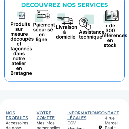
DÉCOUVREZ NOS SERVICES
Produits
Paiement
+ de
Livraison
sur
sécurisé
300
à
Assistance
mesure
en
références
domicile
technique
découpés
ligne
en
et
stock
façonnés
dans
notre
atelier
en
Bretagne
NOS
VOTRE
INFORMATIONS
CONTACT
PRODUITS
COMPTE
LÉGALES
4 rue
Accessoires
Mes infos
CGV
Marcel
de pose
personnelles
Paul -
Mentions