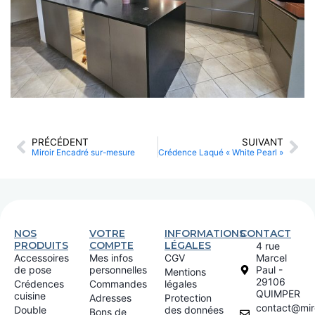
PRÉCÉDENT
SUIVANT
Miroir Encadré sur-mesure
Crédence Laqué « White Pearl »
NOS
VOTRE
INFORMATIONS
CONTACT
PRODUITS
COMPTE
LÉGALES
4 rue
Accessoires
Mes infos
CGV
Marcel
de pose
personnelles
Paul -
Mentions
29106
Crédences
Commandes
légales
QUIMPER
cuisine
Adresses
Protection
contact@miro
Double
des données
Bons de