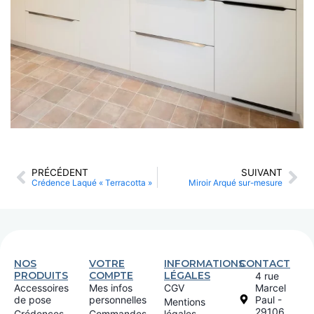
PRÉCÉDENT
SUIVANT
Crédence Laqué « Terracotta »
Miroir Arqué sur-mesure
NOS
VOTRE
INFORMATIONS
CONTACT
PRODUITS
COMPTE
LÉGALES
4 rue
Accessoires
Mes infos
CGV
Marcel
de pose
personnelles
Paul -
Mentions
29106
Crédences
Commandes
légales