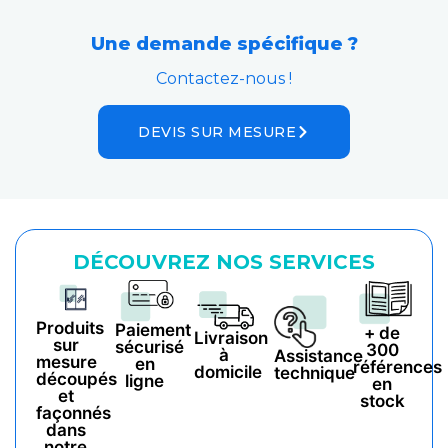
Une demande spécifique ?
Contactez-nous !
DEVIS SUR MESURE
DÉCOUVREZ NOS SERVICES
Produits
Paiement
+ de
Livraison
sur
sécurisé
300
à
Assistance
mesure
en
références
domicile
technique
découpés
ligne
en
et
stock
façonnés
dans
notre