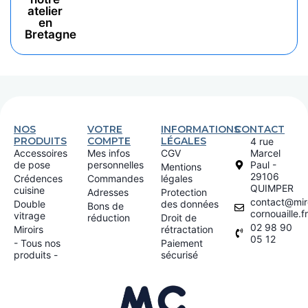
atelier
en
Bretagne
NOS
VOTRE
INFORMATIONS
CONTACT
PRODUITS
COMPTE
LÉGALES
4 rue
Accessoires
Mes infos
CGV
Marcel
de pose
personnelles
Paul -
Mentions
29106
Crédences
Commandes
légales
QUIMPER
cuisine
Adresses
Protection
contact@miro
Double
des données
Bons de
cornouaille.fr
vitrage
réduction
Droit de
02 98 90
Miroirs
rétractation
05 12
- Tous nos
Paiement
produits -
sécurisé