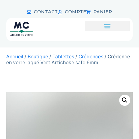
CONTACT
COMPTE
PANIER
Accueil
/
Boutique
/
Tablettes
/
Crédences
/ Crédence
en verre laqué Vert Artichoke safe 6mm