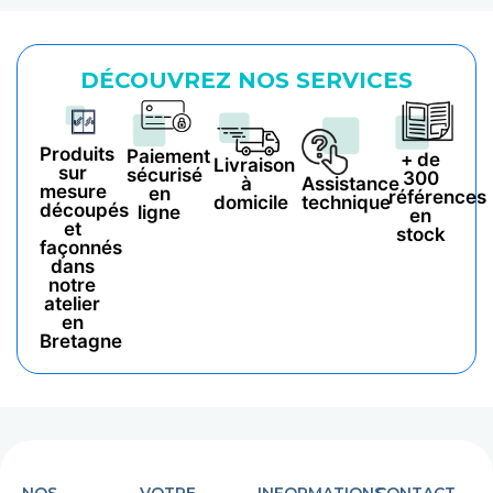
DÉCOUVREZ NOS SERVICES
Produits
Paiement
+ de
Livraison
sur
sécurisé
300
à
Assistance
mesure
en
références
domicile
technique
découpés
ligne
en
et
stock
façonnés
dans
notre
atelier
en
Bretagne
NOS
VOTRE
INFORMATIONS
CONTACT