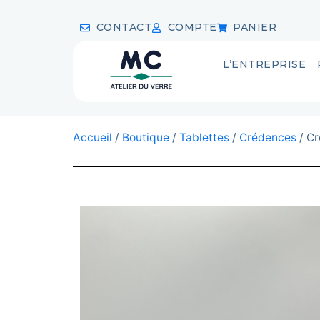
CONTACT
COMPTE
PANIER
L’ENTREPRISE
Accueil
/
Boutique
/
Tablettes
/
Crédences
/ Cr