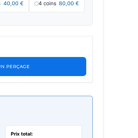
s
40,00
€
4 coins
80,00
€
UN PERÇAGE
Prix total: