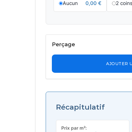
Aucun
0,00
€
2 coin
Perçage
AJOUTER 
Récapitulatif
Prix par m²: