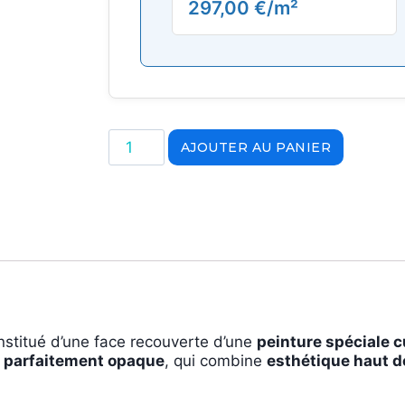
297,00
€
/m²
AJOUTER AU PANIER
nstitué d’une face recouverte d’une
peinture spéciale c
et parfaitement opaque
, qui combine
esthétique haut 