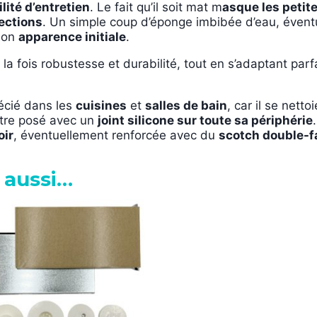
lité d’entretien
. Le fait qu’il soit mat m
asque les petit
jections
. Un simple coup d’éponge imbibée d’eau, évent
 son
apparence initiale
.
t à la fois robustesse et durabilité, tout en s’adaptant 
récié dans les
cuisines
et
salles de bain
, car il se nett
être posé avec un
joint silicone sur toute sa périphérie
oir
, éventuellement renforcée avec du
scotch double-f
 aussi…