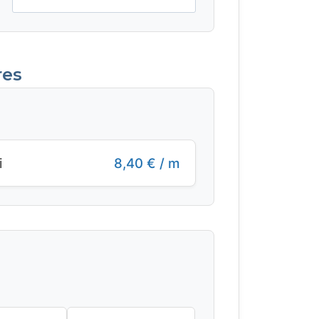
res
i
8,40
€
/ m
: