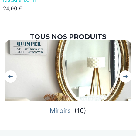
24,90
€
TOUS NOS PRODUITS
Miroirs
(
10
)