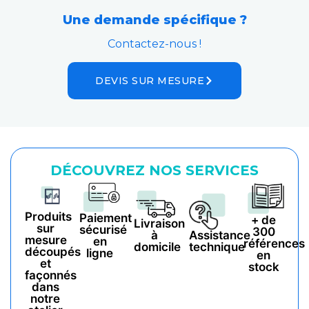
Une demande spécifique ?
Contactez-nous !
DEVIS SUR MESURE
DÉCOUVREZ NOS SERVICES
Produits
Paiement
+ de
Livraison
sur
sécurisé
300
à
Assistance
mesure
en
références
domicile
technique
découpés
ligne
en
et
stock
façonnés
dans
notre