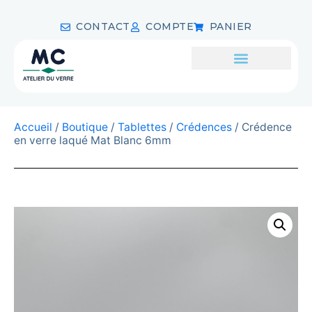
CONTACT
COMPTE
PANIER
Accueil
/
Boutique
/
Tablettes
/
Crédences
/ Crédence
en verre laqué Mat Blanc 6mm