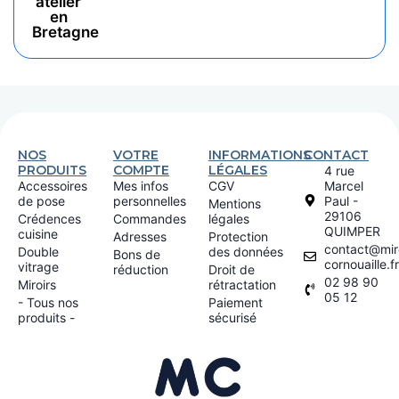
atelier
en
Bretagne
NOS
VOTRE
INFORMATIONS
CONTACT
PRODUITS
COMPTE
LÉGALES
4 rue
Accessoires
Mes infos
CGV
Marcel
de pose
personnelles
Paul -
Mentions
29106
Crédences
Commandes
légales
QUIMPER
cuisine
Adresses
Protection
contact@miro
Double
des données
Bons de
cornouaille.fr
vitrage
réduction
Droit de
02 98 90
Miroirs
rétractation
05 12
- Tous nos
Paiement
produits -
sécurisé