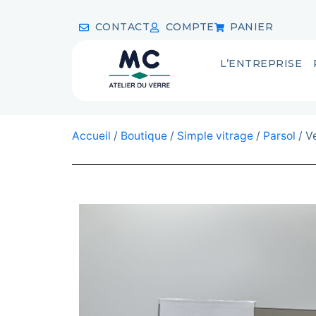
CONTACT
COMPTE
PANIER
L’ENTREPRISE
Accueil
/
Boutique
/
Simple vitrage
/
Parsol
/ V