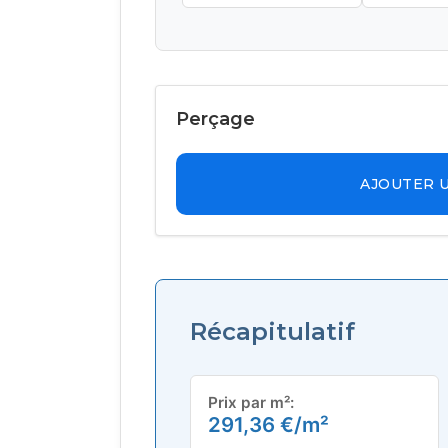
Perçage
AJOUTER 
Récapitulatif
Prix par m²:
291,36
€
/m²