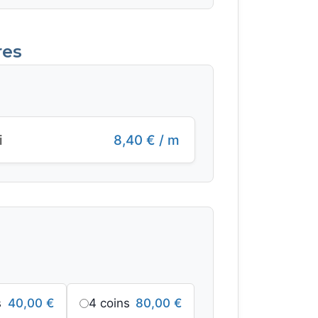
res
i
8,40
€
/ m
:
s
40,00
€
4 coins
80,00
€