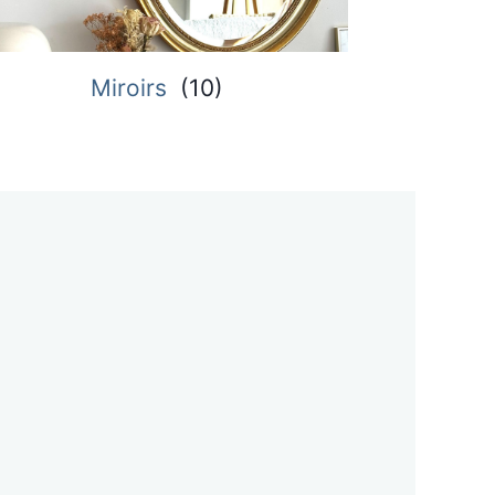
iroirs
(
10
)
Plateau de prote