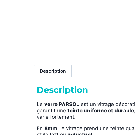
Description
Description
Le
verre PARSOL
est un vitrage décorat
garantit une
teinte uniforme et durable
varie fortement.
En
8mm,
le vitrage prend une teinte qu
style
loft
ou
industriel