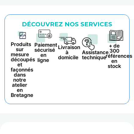
DÉCOUVREZ NOS SERVICES
Produits
Paiement
+ de
Livraison
sur
sécurisé
300
à
Assistance
mesure
en
références
domicile
technique
découpés
ligne
en
et
stock
façonnés
dans
notre
atelier
en
Bretagne