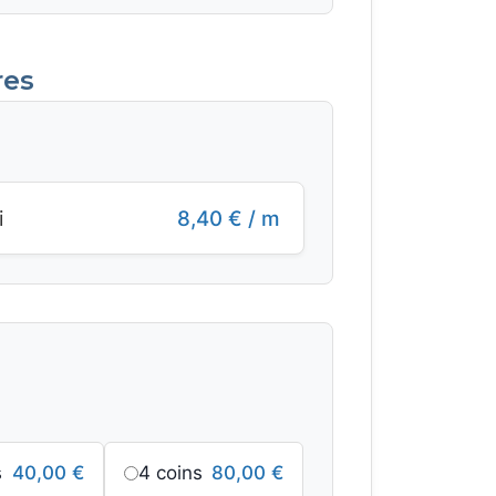
res
i
8,40
€
/ m
:
s
40,00
€
4 coins
80,00
€