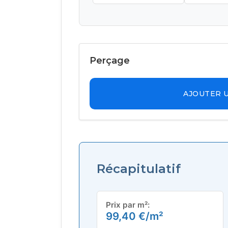
Perçage
AJOUTER 
Récapitulatif
Prix par m²:
99,40
€
/m²