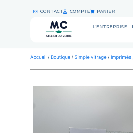
CONTACT
COMPTE
PANIER
L’ENTREPRISE
Accueil
/
Boutique
/
Simple vitrage
/
Imprimés