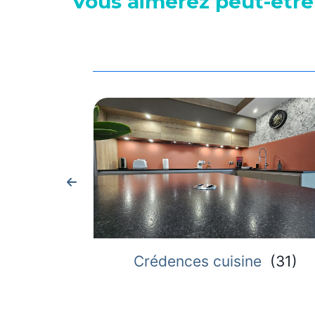
Vous aimerez peut-être
Crédences cuisine
(
31
)