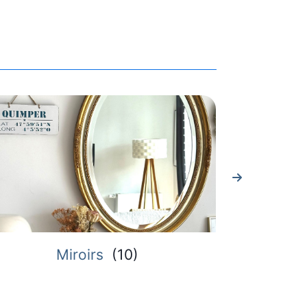
Miroirs
(
10
)
Plateau de pr