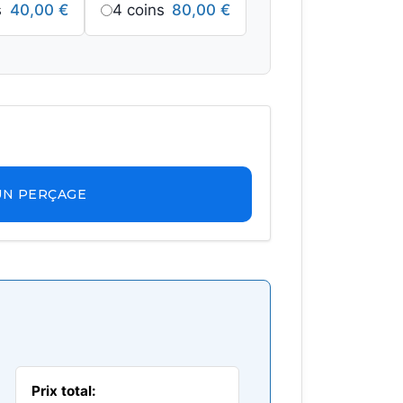
s
40,00
€
4 coins
80,00
€
UN PERÇAGE
Prix total: