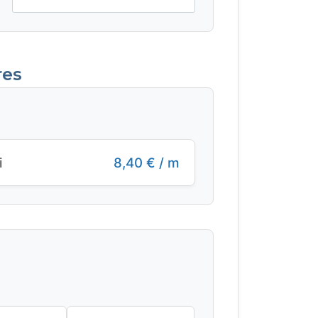
res
i
8,40
€
/ m
: