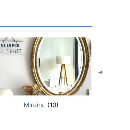
roirs
(
10
)
Plateau de protec