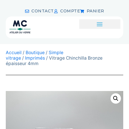
CONTACT
COMPTE
PANIER
Accueil
/
Boutique
/
Simple
vitrage
/
Imprimés
/ Vitrage Chinchilla Bronze
épaisseur 4mm