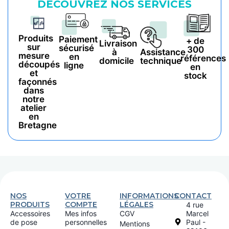
DÉCOUVREZ NOS SERVICES
Produits
Paiement
+ de
Livraison
sur
sécurisé
300
à
Assistance
mesure
en
références
domicile
technique
découpés
ligne
en
et
stock
façonnés
dans
notre
atelier
en
Bretagne
NOS
VOTRE
INFORMATIONS
CONTACT
PRODUITS
COMPTE
LÉGALES
4 rue
Accessoires
Mes infos
CGV
Marcel
de pose
personnelles
Paul -
Mentions