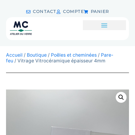
CONTACT
COMPTE
PANIER
Accueil
/
Boutique
/
Poêles et cheminées
/
Pare-
feu
/ Vitrage Vitrocéramique épaisseur 4mm