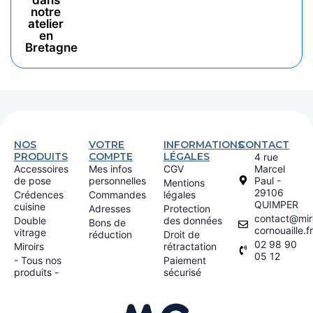
dans
notre
atelier
en
Bretagne
NOS
VOTRE
INFORMATIONS
CONTACT
PRODUITS
COMPTE
LÉGALES
4 rue
Accessoires
Mes infos
CGV
Marcel
de pose
personnelles
Paul -
Mentions
29106
Crédences
Commandes
légales
QUIMPER
cuisine
Adresses
Protection
contact@miro
Double
des données
Bons de
cornouaille.fr
vitrage
réduction
Droit de
02 98 90
Miroirs
rétractation
05 12
- Tous nos
Paiement
produits -
sécurisé