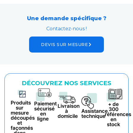
Une demande spécifique ?
Contactez-nous !
DEVIS SUR MESURE
DÉCOUVREZ NOS SERVICES
Produits
Paiement
+ de
Livraison
sur
sécurisé
300
à
Assistance
mesure
en
références
domicile
technique
découpés
ligne
en
et
stock
façonnés