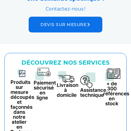
Contactez-nous !
DEVIS SUR MESURE
DÉCOUVREZ NOS SERVICES
Produits
Paiement
+ de
Livraison
sur
sécurisé
300
à
Assistance
mesure
en
références
domicile
technique
découpés
ligne
en
et
stock
façonnés
dans
notre
atelier
en