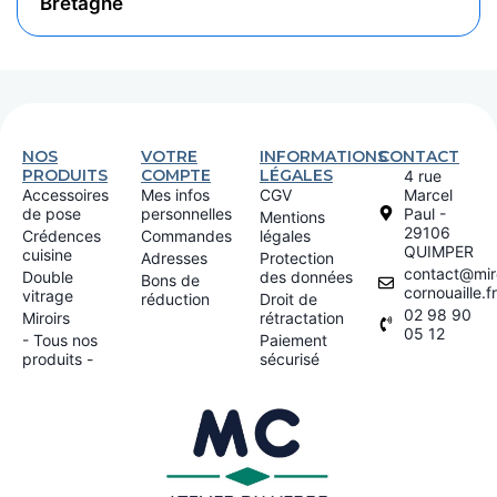
Bretagne
NOS
VOTRE
INFORMATIONS
CONTACT
PRODUITS
COMPTE
LÉGALES
4 rue
Accessoires
Mes infos
CGV
Marcel
de pose
personnelles
Paul -
Mentions
29106
Crédences
Commandes
légales
QUIMPER
cuisine
Adresses
Protection
contact@miro
Double
des données
Bons de
cornouaille.fr
vitrage
réduction
Droit de
02 98 90
Miroirs
rétractation
05 12
- Tous nos
Paiement
produits -
sécurisé