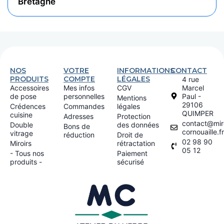
Bretagne
NOS
VOTRE
INFORMATIONS
CONTACT
PRODUITS
COMPTE
LÉGALES
4 rue
Accessoires
Mes infos
CGV
Marcel
de pose
personnelles
Paul -
Mentions
29106
Crédences
Commandes
légales
QUIMPER
cuisine
Adresses
Protection
contact@miro
Double
des données
Bons de
cornouaille.fr
vitrage
réduction
Droit de
02 98 90
Miroirs
rétractation
05 12
- Tous nos
Paiement
produits -
sécurisé