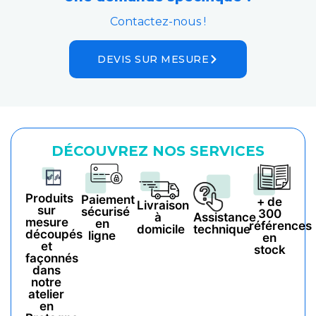
Contactez-nous !
DEVIS SUR MESURE
DÉCOUVREZ NOS SERVICES
Produits
Paiement
+ de
Livraison
sur
sécurisé
300
à
Assistance
mesure
en
références
domicile
technique
découpés
ligne
en
et
stock
façonnés
dans
notre
atelier
en