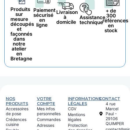
Produits
Paiement
+ de
Livraison
sur
sécurisé
300
à
Assistance
mesure
en
références
domicile
technique
découpés
ligne
en
et
stock
façonnés
dans
notre
atelier
en
Bretagne
NOS
VOTRE
INFORMATIONS
CONTACT
PRODUITS
COMPTE
LÉGALES
4 rue
Accessoires
Mes infos
CGV
Marcel
de pose
personnelles
Paul -
Mentions
29106
Crédences
Commandes
légales
QUIMPER
cuisine
Adresses
Protection
contact@miro