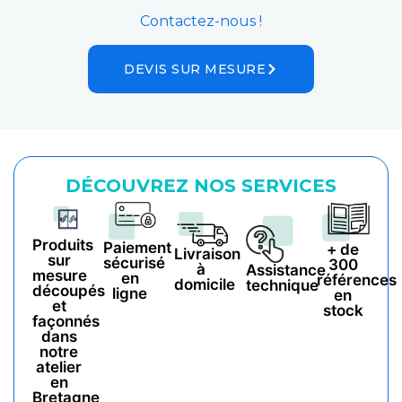
Contactez-nous !
DEVIS SUR MESURE
DÉCOUVREZ NOS SERVICES
Produits
Paiement
+ de
Livraison
sur
sécurisé
300
à
Assistance
mesure
en
références
domicile
technique
découpés
ligne
en
et
stock
façonnés
dans
notre
atelier
en
Bretagne