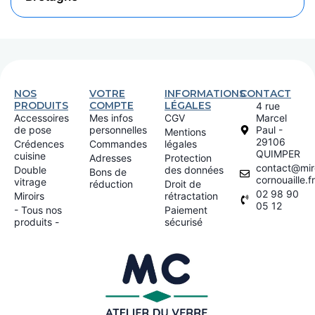
NOS
VOTRE
INFORMATIONS
CONTACT
PRODUITS
COMPTE
LÉGALES
4 rue
Accessoires
Mes infos
CGV
Marcel
de pose
personnelles
Paul -
Mentions
29106
Crédences
Commandes
légales
QUIMPER
cuisine
Adresses
Protection
contact@miro
Double
des données
Bons de
cornouaille.fr
vitrage
réduction
Droit de
02 98 90
Miroirs
rétractation
05 12
- Tous nos
Paiement
produits -
sécurisé