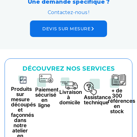
Une demande spécifique ?
Contactez-nous !
DEVIS SUR MESURE
DÉCOUVREZ NOS SERVICES
Produits
Paiement
+ de
Livraison
sur
sécurisé
300
à
Assistance
mesure
en
références
domicile
technique
découpés
ligne
en
et
stock
façonnés
dans
notre
atelier
en