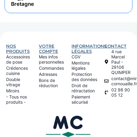
Bretagne
NOS
VOTRE
INFORMATIONS
CONTACT
PRODUITS
COMPTE
LÉGALES
4 rue
Accessoires
Mes infos
CGV
Marcel
de pose
personnelles
Paul -
Mentions
29106
Crédences
Commandes
légales
QUIMPER
cuisine
Adresses
Protection
contact@miro
Double
des données
Bons de
cornouaille.fr
vitrage
réduction
Droit de
02 98 90
Miroirs
rétractation
05 12
- Tous nos
Paiement
produits -
sécurisé