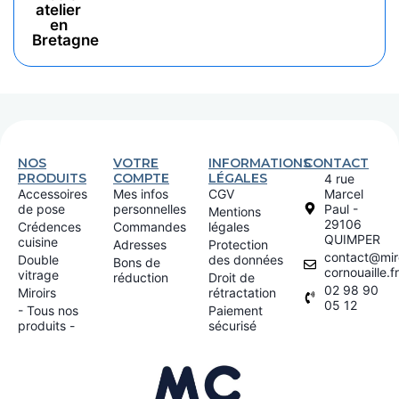
atelier
en
Bretagne
NOS
VOTRE
INFORMATIONS
CONTACT
PRODUITS
COMPTE
LÉGALES
4 rue
Accessoires
Mes infos
CGV
Marcel
de pose
personnelles
Paul -
Mentions
29106
Crédences
Commandes
légales
QUIMPER
cuisine
Adresses
Protection
contact@miro
Double
des données
Bons de
cornouaille.fr
vitrage
réduction
Droit de
02 98 90
Miroirs
rétractation
05 12
- Tous nos
Paiement
produits -
sécurisé