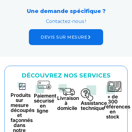
Une demande spécifique ?
Contactez-nous !
DEVIS SUR MESURE
DÉCOUVREZ NOS SERVICES
Produits
Paiement
+ de
Livraison
sur
sécurisé
300
à
Assistance
mesure
en
références
domicile
technique
découpés
ligne
en
et
stock
façonnés
dans
notre