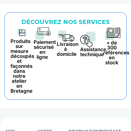
DÉCOUVREZ NOS SERVICES
Produits
Paiement
+ de
Livraison
sur
sécurisé
300
à
Assistance
mesure
en
références
domicile
technique
découpés
ligne
en
et
stock
façonnés
dans
notre
atelier
en
Bretagne