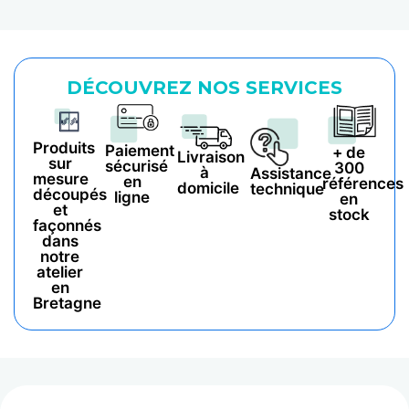
DÉCOUVREZ NOS SERVICES
Produits
Paiement
+ de
Livraison
sur
sécurisé
300
à
Assistance
mesure
en
références
domicile
technique
découpés
ligne
en
et
stock
façonnés
dans
notre
atelier
en
Bretagne