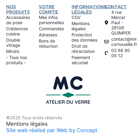
NOS
VOTRE
INFORMATIONS
CONTACT
PRODUITS
COMPTE
LÉGALES
4 rue
Accessoires
Mes infos
CGV
Marcel
de pose
personnelles
Paul -
Mentions
29106
Crédences
Commandes
légales
QUIMPER
cuisine
Adresses
Protection
contact@miro
Double
des données
Bons de
cornouaille.fr
vitrage
réduction
Droit de
02 98 90
Miroirs
rétractation
05 12
- Tous nos
Paiement
produits -
sécurisé
©2026 Tous droits réservés
Mentions légales
Site web réalisé par Web by Concept