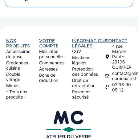
NOS
VOTRE
INFORMATIONS
CONTACT
PRODUITS
COMPTE
LÉGALES
4 rue
Accessoires
Mes infos
CGV
Marcel
de pose
personnelles
Paul -
Mentions
29106
Crédences
Commandes
légales
QUIMPER
cuisine
Adresses
Protection
contact@miro
Double
des données
Bons de
cornouaille.fr
vitrage
réduction
Droit de
02 98 90
Miroirs
rétractation
05 12
- Tous nos
Paiement
produits -
sécurisé