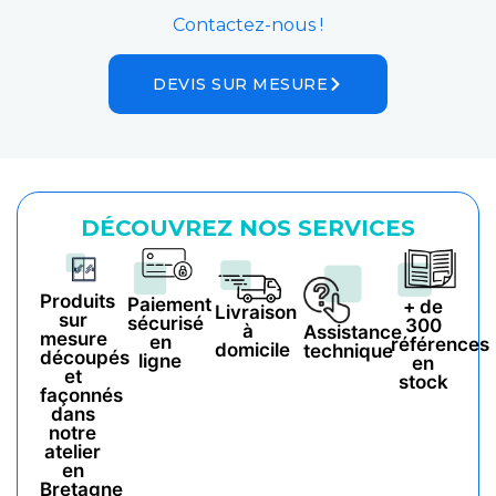
Contactez-nous !
DEVIS SUR MESURE
DÉCOUVREZ NOS SERVICES
Produits
Paiement
+ de
Livraison
sur
sécurisé
300
à
Assistance
mesure
en
références
domicile
technique
découpés
ligne
en
et
stock
façonnés
dans
notre
atelier
en
Bretagne